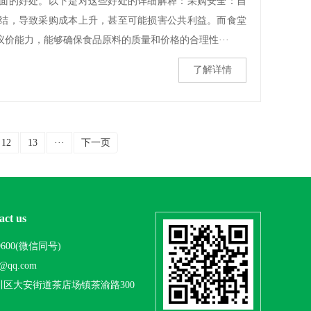
面的好处。以下是对这些好处的详细解释：采购安全：自
结，导致采购成本上升，甚至可能损害公共利益。而食堂
价能力，能够确保食品原料的质量和价格的合理性···
了解详情
12
13
···
下一页
ct us
-9600(微信同号)
@qq.com
川区大安街道茶店场镇茶渝路300