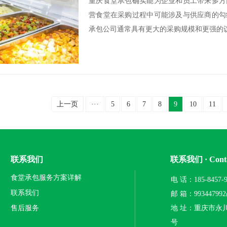
重庆食堂承包确实能为企业和员工带来多方
营食堂在采购过程中可能涉及与供应商的勾
承包公司通常具有更大的采购规模和更强的议
上一页
···
5
6
7
8
9
10
11
联系我们
联系我们 · Conta
食堂承包服务方案详解
电 话：185-8457
联系我们
邮 箱：993447992
售后服务
地 址：重庆市永
号