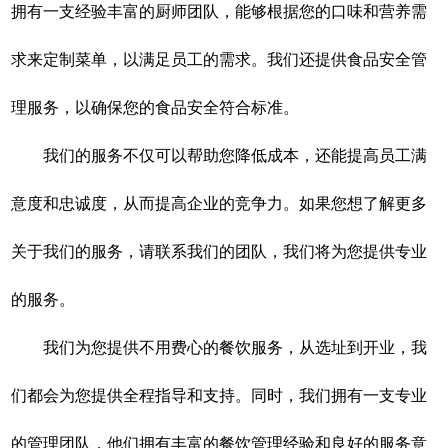
拥有一支经验丰富的厨师团队，能够根据您的口味和营养需
求来定制菜单，以满足员工的需求。我们还提供食品安全管
理服务，以确保您的食品安全符合标准。
我们的服务不仅可以帮助您降低成本，还能提高员工满
意度和忠诚度，从而提高企业的竞争力。如果您想了解更多
关于我们的服务，请联系我们的团队，我们将为您提供专业
的服务。
我们为您提供不用费心的餐饮服务，从选址到开业，我
们都会为您提供全程指导和支持。同时，我们拥有一支专业
的管理团队，他们拥有丰富的餐饮管理经验和良好的服务意