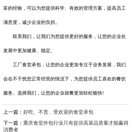
富的经验，可以为您提供科学、有效的管理方案，提高员工
满意度，减少企业的负担。
联系我们，让我们为您提供更好的服务，让您的企业在
发展中更加健康、稳定。
工厂食堂承包，让您的企业更加专注于业务发展，我们
会在不干扰您正常经营的情况下，为您提供员工喜欢的餐饮
服务。选择我们，让您的企业就餐更加轻松愉快!
上一篇：
好吃、不贵、受欢迎的食堂承包
下一篇：
重庆食堂外包行业只有提供高菜品质量才能赢得
消费者