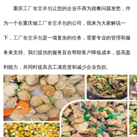
重庆
工厂食堂承包
让您的企业不再为就餐问题发愁，
作
为一个在重庆做
工厂食堂承包
的公司，我来为大家解说一
下，
工厂食堂承包
是一项复杂的任务，需要专业的管理和服
务来支持。我们提供的服务旨在帮助客户降低成本，提高盈
利能力，并同时提高员工满意度和减少企业负担。